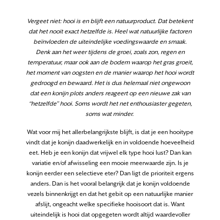
Vergeet niet: hooi is en blijft een natuurproduct. Dat betekent
dat het nooit exact hetzelfde is. Heel wat natuurlijke factoren
beïnvloeden de uiteindelijke voedingswaarde en smaak.
Denk aan het weer tijdens de groei, zoals zon, regen en
temperatuur, maar ook aan de bodem waarop het gras groeit,
het moment van oogsten en de manier waarop het hooi wordt
gedroogd en bewaard. Het is dus helemaal niet ongewoon
dat een konijn plots anders reageert op een nieuwe zak van
“hetzelfde” hooi. Soms wordt het net enthousiaster gegeten,
soms wat minder.
Wat voor mij het allerbelangrijkste blijft, is dat je een hooitype
vindt dat je konijn daadwerkelijk en in voldoende hoeveelheid
eet. Heb je een konijn dat vrijwel elk type hooi lust? Dan kan
variatie en/of afwisseling een mooie meerwaarde zijn. Is je
konijn eerder een selectieve eter? Dan ligt de prioriteit ergens
anders. Dan is het vooral belangrijk dat je konijn voldoende
vezels binnenkrijgt en dat het gebit op een natuurlijke manier
afslijt, ongeacht welke specifieke hooisoort dat is. Want
uiteindelijk is hooi dat opgegeten wordt altijd waardevoller