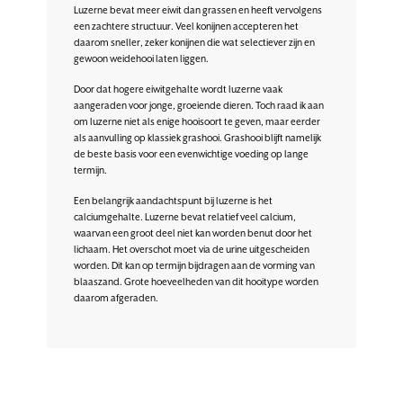
Luzerne bevat meer eiwit dan grassen en heeft vervolgens
een zachtere structuur. Veel konijnen accepteren het
daarom sneller, zeker konijnen die wat selectiever zijn en
gewoon weidehooi laten liggen.
Door dat hogere eiwitgehalte wordt luzerne vaak
aangeraden voor jonge, groeiende dieren. Toch raad ik aan
om luzerne niet als enige hooisoort te geven, maar eerder
als aanvulling op klassiek grashooi. Grashooi blijft namelijk
de beste basis voor een evenwichtige voeding op lange
termijn.
Een belangrijk aandachtspunt bij luzerne is het
calciumgehalte. Luzerne bevat relatief veel calcium,
waarvan een groot deel niet kan worden benut door het
lichaam. Het overschot moet via de urine uitgescheiden
worden. Dit kan op termijn bijdragen aan de vorming van
blaaszand. Grote hoeveelheden van dit hooitype worden
daarom afgeraden.