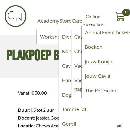
0
Online
Academy
Store
Care
bestellen
Animal Event ticket
Workshops
Dieren
Castratie of sterilisatie
Boeken
PLAKPOEP BIJ KONIJNEN
Konijn
Chippen
Jouw Konijn
Cavia
Vaccineren
Jouw Cavia
Hamster
Vacht- en
nagelverzorging
The Pet Expert
Vanaf:
€
30,00
Degoe
Tamme rat
Duur
: 1,5 tot 2 uur
Docent
:
Jessica Goedhart
Gerbil
Locatie
: Chews Academy | Nieuwe Ginnekenstraat