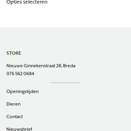
Opties selecteren
product
heeft
meerdere
variaties.
Deze
optie
kan
STORE
gekozen
Nieuwe Ginnekenstraat 28, Breda
worden
076 562 0684
op
de
productpagina
Openingstijden
Dieren
Contact
Nieuwsbrief