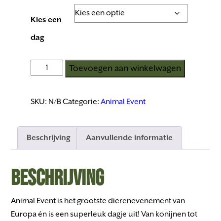
Kies een
dag
Toevoegen aan winkelwagen
2x
Animal
Event
SKU:
N/B
Categorie:
Animal Event
ticket
+
Beschrijving
Aanvullende informatie
gratis
goodiebag
t.w.v.
Beschrijving
€40
aantal
Animal Event is het grootste dierenevenement van
Europa én is een superleuk dagje uit! Van konijnen tot