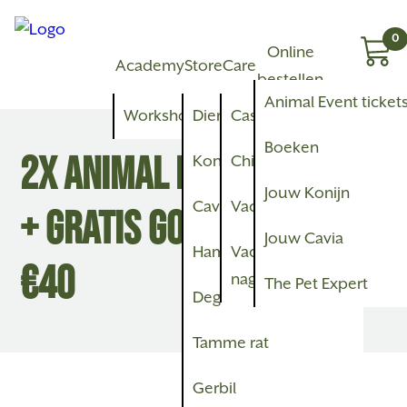
0
Online
Academy
Store
Care
bestellen
Animal Event ticket
Workshops
Dieren
Castratie of sterilisatie
Boeken
2X ANIMAL EVENT TICKET
Konijn
Chippen
Jouw Konijn
Cavia
Vaccineren
+ GRATIS GOODIEBAG T.W.V.
Jouw Cavia
Hamster
Vacht- en
€40
nagelverzorging
The Pet Expert
Degoe
Tamme rat
Gerbil